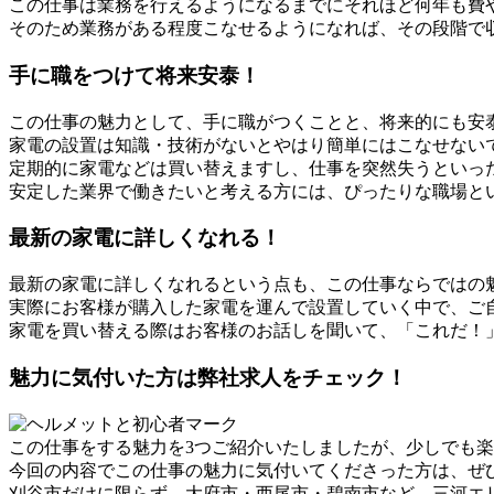
この仕事は業務を行えるようになるまでにそれほど何年も費
そのため業務がある程度こなせるようになれば、その段階で
手に職をつけて将来安泰！
この仕事の魅力として、手に職がつくことと、将来的にも安
家電の設置は知識・技術がないとやはり簡単にはこなせない
定期的に家電などは買い替えますし、仕事を突然失うといっ
安定した業界で働きたいと考える方には、ぴったりな職場と
最新の家電に詳しくなれる！
最新の家電に詳しくなれるという点も、この仕事ならではの
実際にお客様が購入した家電を運んで設置していく中で、ご
家電を買い替える際はお客様のお話しを聞いて、「これだ！
魅力に気付いた方は弊社求人をチェック！
この仕事をする魅力を3つご紹介いたしましたが、少しでも
今回の内容でこの仕事の魅力に気付いてくださった方は、ぜ
刈谷市だけに限らず、大府市・西尾市・碧南市など、三河エ